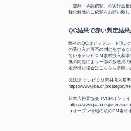
「登録・承認依頼」の実行直後
録の解除のご依頼をお願い致し
QC結果で赤い判定結果
​弊社のQCはアップロード頂
の受け入れ可否の判定をするも
ているテレビＣＭ素材搬入基準
換の問題により一部の放送局の
定が出た場合はこちらも参照い
民法連 テレビＣＭ素材搬入基準
https://www.j-ba.or.jp/category/
日本広告業協会 TVCMオンラ
https://www.jaaa.ne.jp/services
（オープン情報の項のCM素材