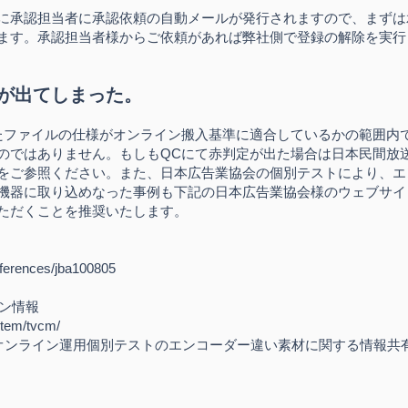
に承認担当者に承認依頼の自動メールが発行されますので、まずは
ます。承認担当者様からご依頼があれば弊社側で登録の解除を実行
が出てしま
った。
いたファイルの仕様がオンライン搬入基準に適合しているかの範囲内
のではありません。もしもQCにて赤判定が出た場合は日本民間放送
をご参照ください。また、日本広告業協会の個別テストにより、エ
機器に取り込めなった事例も下記の日本広告業協会様のウェブサイ
ただくことを推奨いたします。
references/jba100805
イン情報
-item/tvcm/
オンライン運用個別テストのエンコーダー違い素材に関する情報共有状