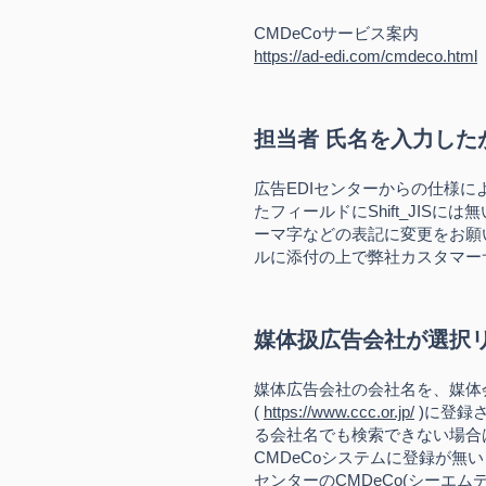
CMDeCoサービス案内
https://ad-edi.com/cmdeco.html
担当者
氏名を入力した
広告EDIセンターからの仕様に
たフィールドにShift_JIS
ーマ字などの表記に変更をお願
ルに添付の上で弊社カスタマー
媒体扱広告会社が選択
媒体広告会社の会
社名を、媒体
(
https://www.ccc.or.jp/
)に登録
る会社名でも検索できない場合は
CMD
eCoシステムに登録が無い
センターの
CMDeCo(シーエ