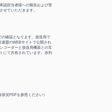
承認担当者様への報告および登
させていただきます。
での確認となります。放送局で
連盟のWEBサイトで公開され
ンコーダーと放送局機器との互
トにて共有されています。赤判
況PDFを​参照ください）