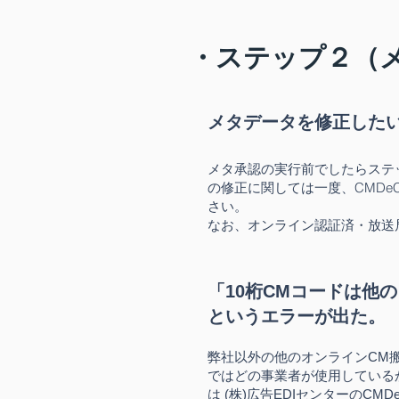
​・ステップ２（
メタデータを修正した
メタ承認の実行前でしたらス
テ
の修正に関しては一度、CMD
さい。
なお、オンライン認証済・放送
「10桁CMコードは他
というエラーが出た。
弊社以外の他のオンラインCM
ではどの事業者が使用しているか
は (株)広告EDIセンターのC