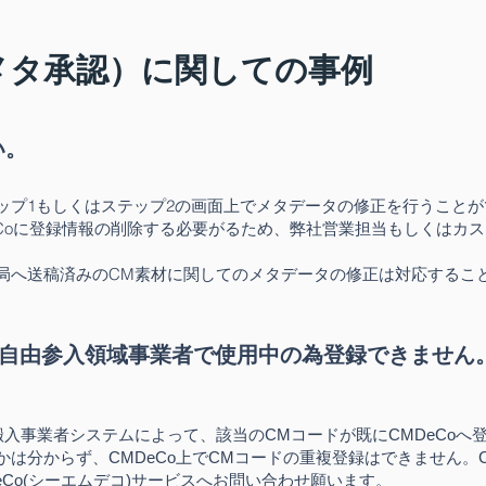
メタ承認）に関しての事例
い。
ップ1もしくはステップ2の画面上
でメタデータの修正を行うことが
eCoに登録情報の削除する必要がるため、弊社営業担当もしくはカ
局へ送稿済みのCM素材に関
してのメタデータの修正は対応するこ
の自由参入領域事業者で使用中の為登録できません
搬入事業者システムによって、該当のCMコードが既にCMDeCoへ
は分からず、CMDeCo上でCMコードの重複登録はできません。C
MDeCo(シーエムデコ)サービスへお問い合わせ願います。