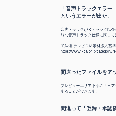
「音声トラックエラー
というエラーが出た。
音声トラックが８トラック以外
能な音声トラック仕様に関して
民法連 テレビＣＭ素材搬入基準
https://www.j-ba.or.jp/category/
間違ったファイルをア
プレビューエ
リア下部の「再ア
することができます。
間違って「登録・承認